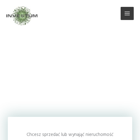
Przejdź
do
treści
Witaj w Investum
Chcesz sprzedać lub wynająć nieruchomość