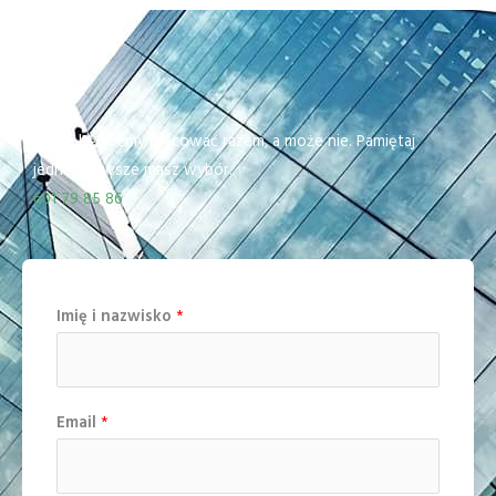
Może będziemy pracować razem, a może nie. Pamiętaj
jednak, zawsze masz wybór.
601 79 85 86
Imię i nazwisko
*
Email
*