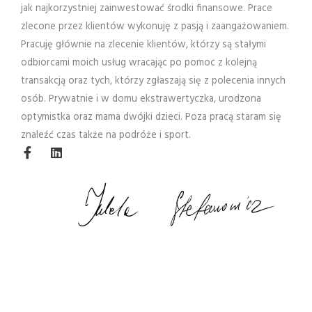
jak najkorzystniej zainwestować środki finansowe. Prace
zlecone przez klientów wykonuję z pasją i zaangażowaniem.
Pracuję głównie na zlecenie klientów, którzy są stałymi
odbiorcami moich usług wracając po pomoc z kolejną
transakcją oraz tych, którzy zgłaszają się z polecenia innych
osób. Prywatnie i w domu ekstrawertyczka, urodzona
optymistka oraz mama dwójki dzieci. Poza pracą staram się
znaleźć czas także na podróże i sport.
F
L
a
i
c
n
e
k
b
e
o
d
o
i
k
n
-
f